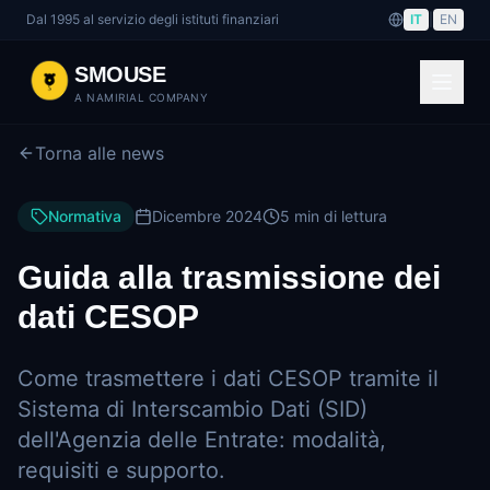
Dal 1995 al servizio degli istituti finanziari
IT
|
EN
SMOUSE
A NAMIRIAL COMPANY
Torna alle news
Normativa
Dicembre 2024
5 min di lettura
Guida alla trasmissione dei
dati CESOP
Come trasmettere i dati CESOP tramite il
Sistema di Interscambio Dati (SID)
dell'Agenzia delle Entrate: modalità,
requisiti e supporto.