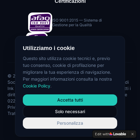
Certificazioni
ISO 9001:2015 — Sistema di
Gestione per la Qualità
ISO/IEC 27001:2022 (International) —
NF EN ISO/IEC 27001:2023 (Europe)
— Sicurezza delle Informazioni
Utilizziamo i cookie
Questo sito utilizza cookie tecnici e, previo
tuo consenso, cookie di profilazione per
migliorare la tua esperienza di navigazione.
©
2026
Studio Informatica Srl - Società a socio unico -
Per maggiori informazioni consulta la nostra
Società soggetta all'attività di direzione e coordinamento di
Cookie Policy
.
Ink (BC) Holdco S.p.A. - codice fiscale 14254460968. Tutti i
diritti riservati. | P. IVA 02223210135 - N. Registro Imprese
Accetta tutti
02223210135 - REA Co-247531
Privacy Policy
Cookie Policy
Codice Etico
Certificazioni
Solo necessari
Trattamento Dati
Informativa Marketing
Whistleblowing
Personalizza
Edit with