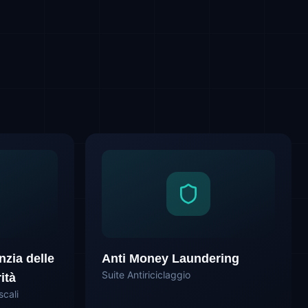
zia delle
Anti Money Laundering
Suite Antiriciclaggio
ità
scali