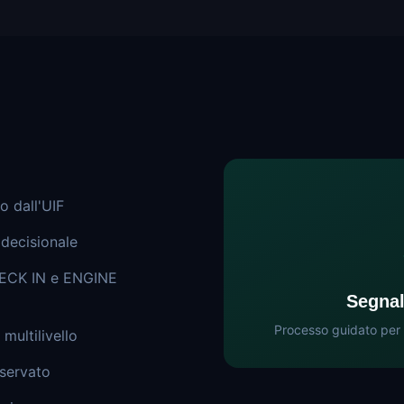
o dall'UIF
decisionale
CHECK IN e ENGINE
Segnal
Processo guidato per 
multilivello
iservato