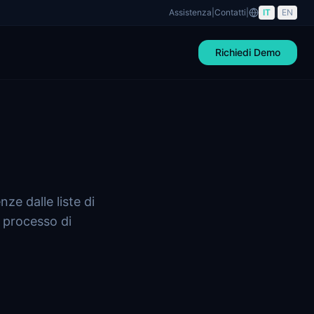
Assistenza
|
Contatti
|
IT
|
EN
Richiedi Demo
ze dalle liste di
l processo di