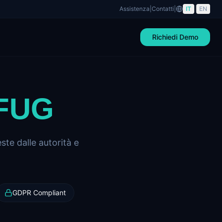
Assistenza
|
Contatti
|
IT
|
EN
Richiedi Demo
 FUG
ste dalle autorità e
GDPR Compliant